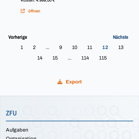
Kosten: 4.999,00 €
öffnen
Vorherige
Nächste
1
2
...
9
10
11
12
13
14
15
...
114
115
Export
ZFU
Aufgaben
Organisation