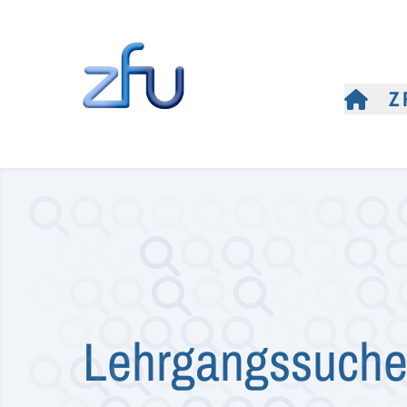
Z
Lehrgangssuch