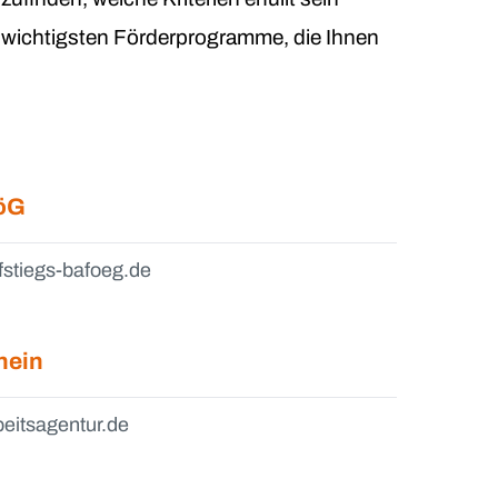
r wichtigsten Förderprogramme, die Ihnen
öG
fstiegs-bafoeg.de
hein
beitsagentur.de