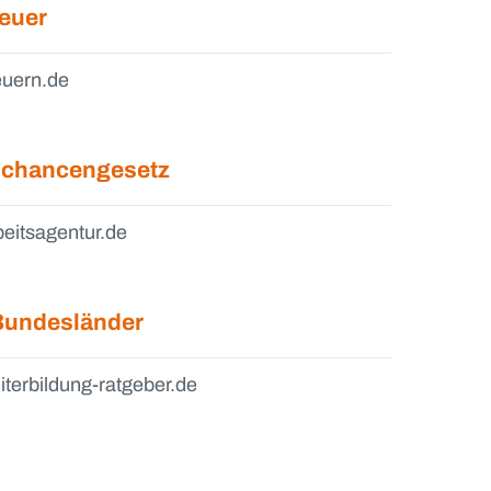
euer
euern.de
gschancengesetz
beitsagentur.de
Bundesländer
iterbildung-ratgeber.de