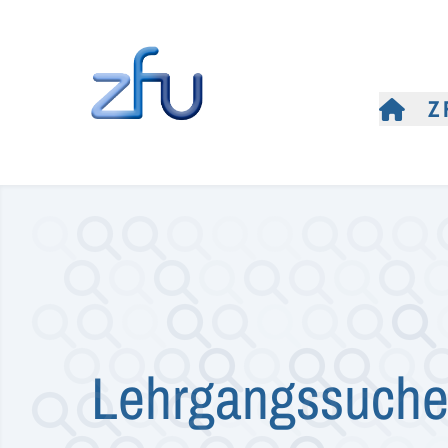
Z
Lehrgangssuch