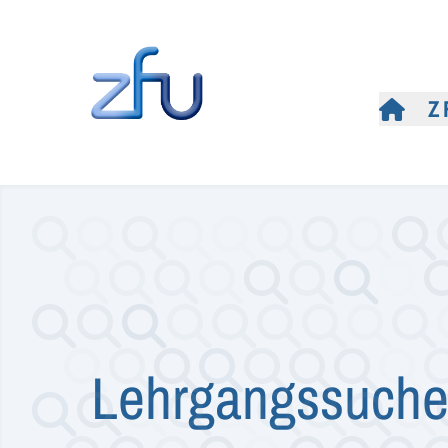
Z
Lehrgangssuch