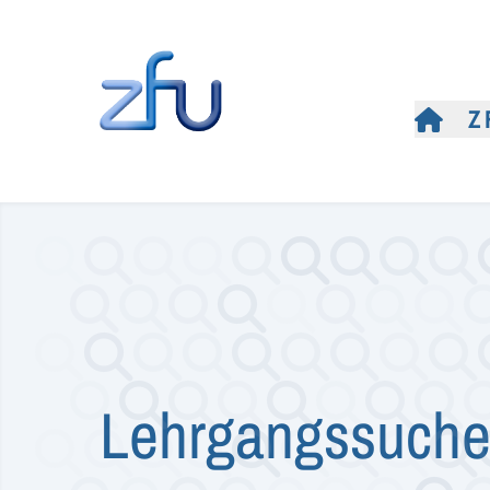
Z
Lehrgangssuch