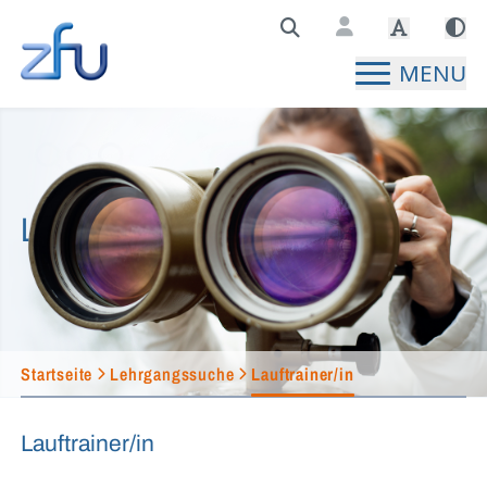
Zentralstelle für Fernunterricht Hauptseite
MENU
Lehrgangssuche
Startseite
Lehrgangssuche
Lauftrainer/in
Lauftrainer/in