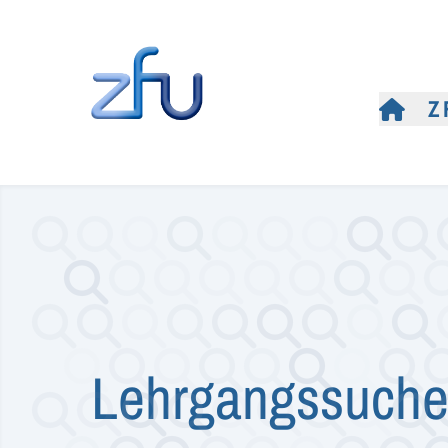
Z
Lehrgangssuch