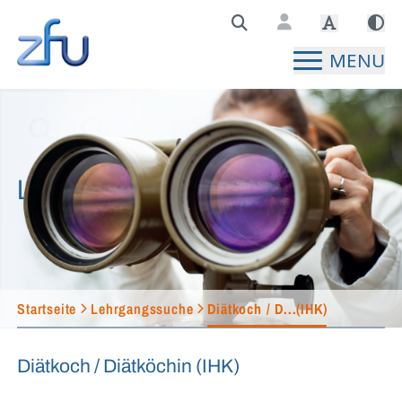
Zentralstelle für Fernunterricht Hauptseite
MENU
Lehrgangssuche
Startseite
Lehrgangssuche
Diätkoch / D...(IHK)
Diätkoch / Diätköchin (IHK)