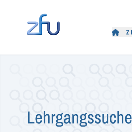
Z
Lehrgangssuch