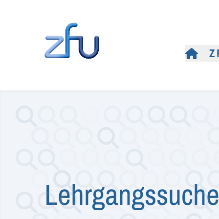
Z
Lehrgangssuch