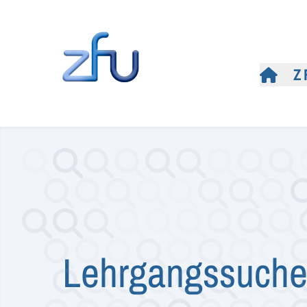
Z
Lehrgangssuch