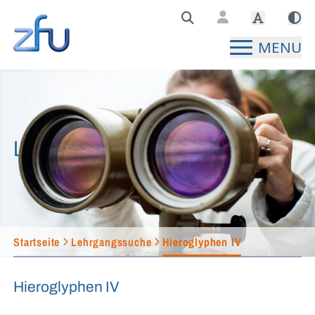
Zentralstelle für Fernunterricht Hauptseite
MENU
Lehrgangssuche
Startseite
Lehrgangssuche
Hieroglyphen IV
Hieroglyphen IV