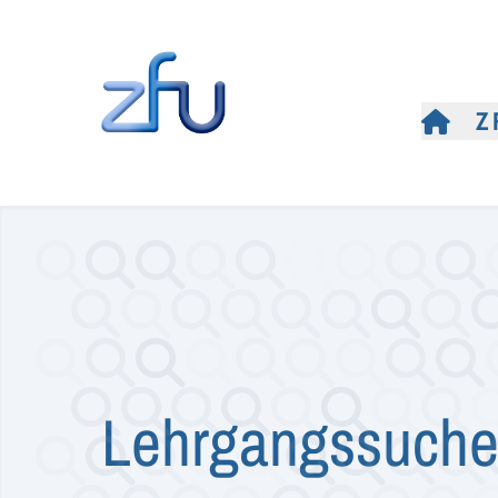
Z
Lehrgangssuch