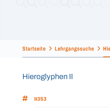
Startseite
Lehrgangssuche
Hi
Hieroglyphen II
II353