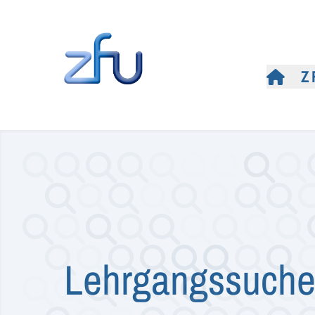
Z
Lehrgangssuch