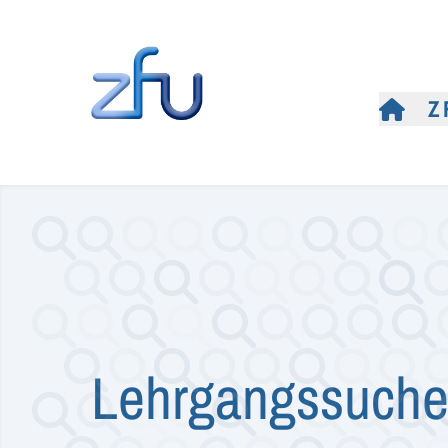
Z
Lehrgangssuch