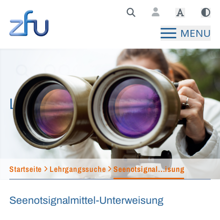
Zentralstelle für Fernunterricht Hauptseite
MENU
Lehrgangssuche
Startseite
Lehrgangssuche
Seenotsignal...isung
Seenotsignalmittel-Unterweisung