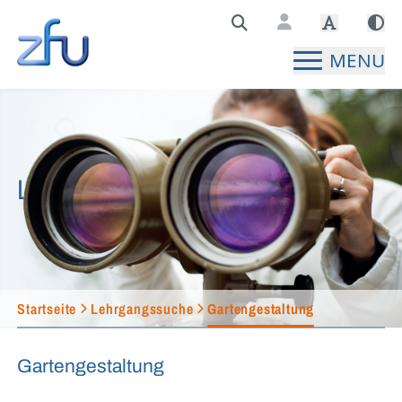
Zentralstelle für Fernunterricht Hauptseite
MENU
Lehrgangssuche
Startseite
Lehrgangssuche
Gartengestaltung
Gartengestaltung