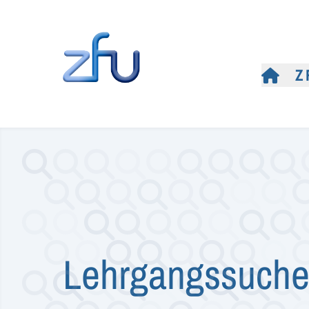
Z
Lehrgangssuch