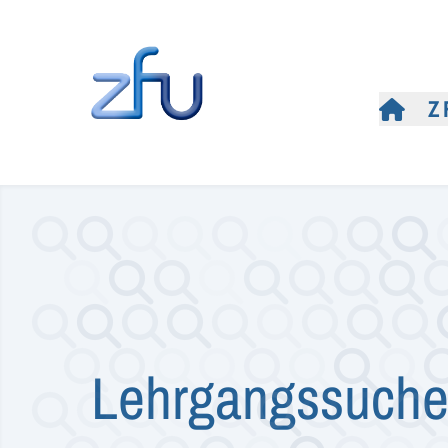
Z
Lehrgangssuch