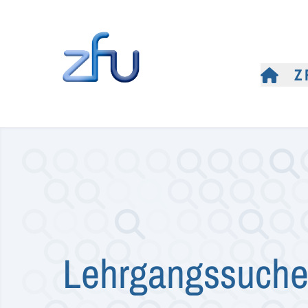
Z
Lehrgangssuch