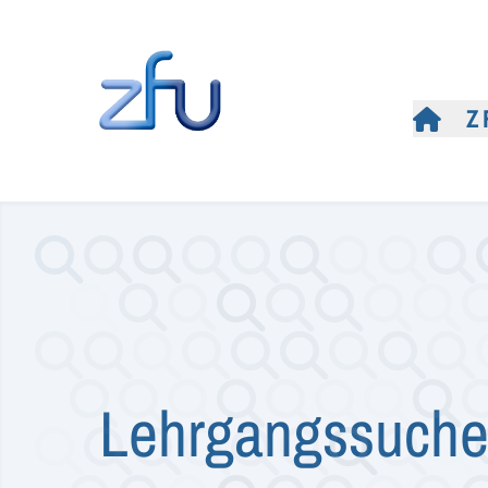
Z
Lehrgangssuch