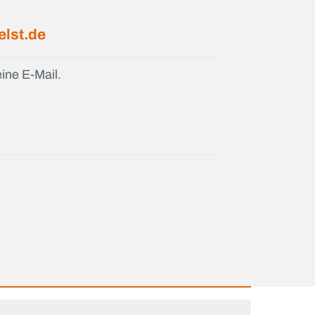
lst.de
ine E-Mail.