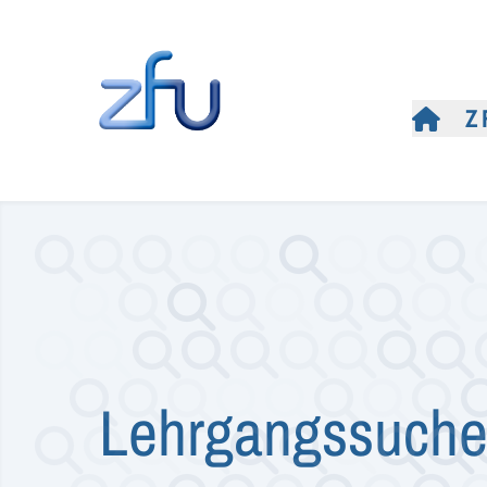
Z
Lehrgangssuch