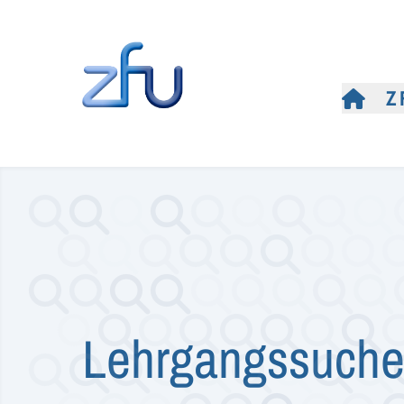
Z
Lehrgangssuch