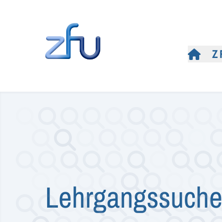
Z
Lehrgangssuch