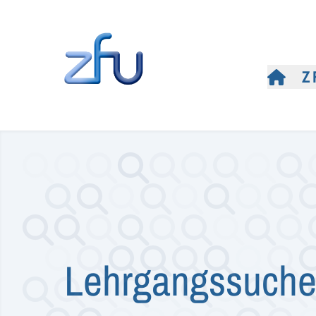
Z
Lehrgangssuch