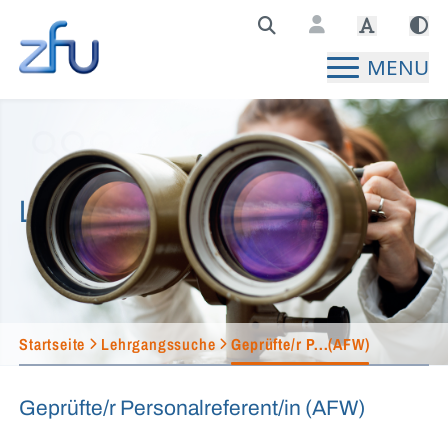
Zentralstelle für Fernunterricht Hauptseite
MENU
Lehrgangssuche
Startseite
Lehrgangssuche
Geprüfte/r P...(AFW)
Geprüfte/r Personalreferent/in (AFW)