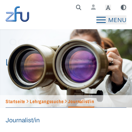
Zentralstelle für Fernunterricht Hauptseite
MENU
Lehrgangssuche
Startseite
Lehrgangssuche
Journalist/in
Journalist/in