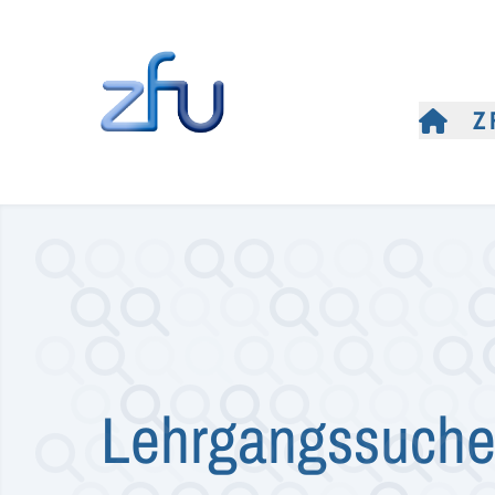
Z
Lehrgangssuch