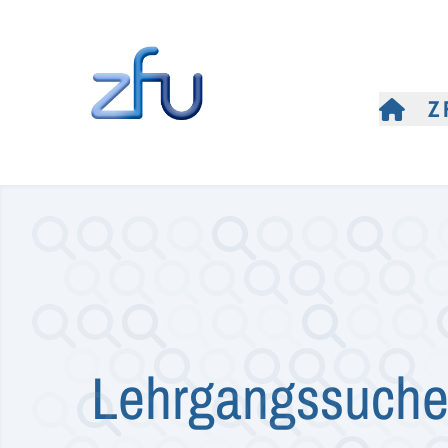
Z
Lehrgangssuch