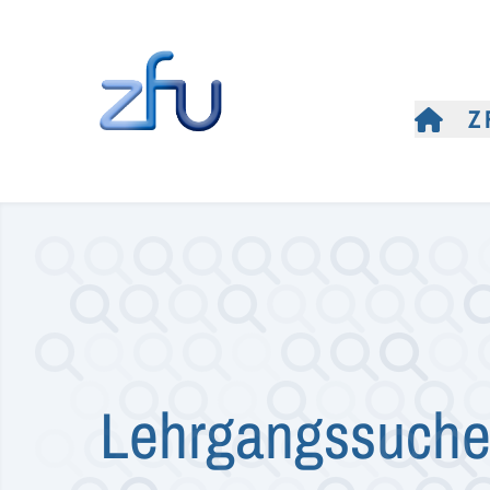
Z
Lehrgangssuch