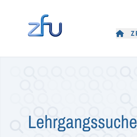
Z
Lehrgangssuch