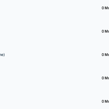
0 M
0 M
he)
0 M
0 M
0 M