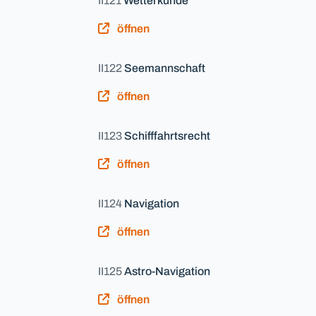
II121
Wetterkunde
öffnen
II122
Seemannschaft
öffnen
II123
Schifffahrtsrecht
öffnen
II124
Navigation
öffnen
II125
Astro-Navigation
öffnen