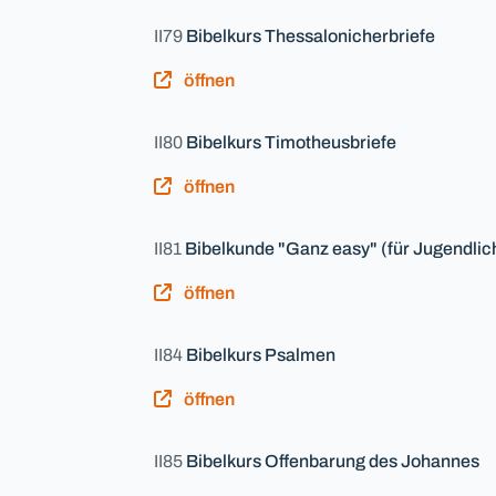
II79
Bibelkurs Thessalonicherbriefe
öffnen
II80
Bibelkurs Timotheusbriefe
öffnen
II81
Bibelkunde "Ganz easy" (für Jugendlic
öffnen
II84
Bibelkurs Psalmen
öffnen
II85
Bibelkurs Offenbarung des Johannes