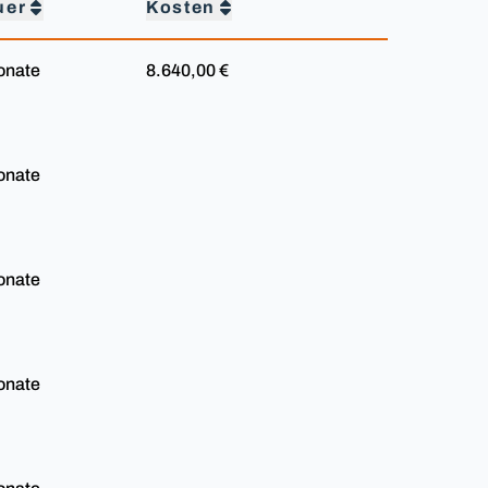
uer
Kosten
onate
8.640,00 €
onate
onate
onate