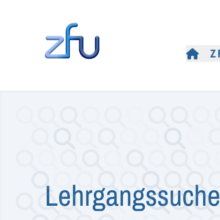
Z
Lehrgangssuch