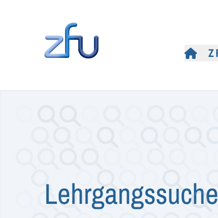
Z
Lehrgangssuch