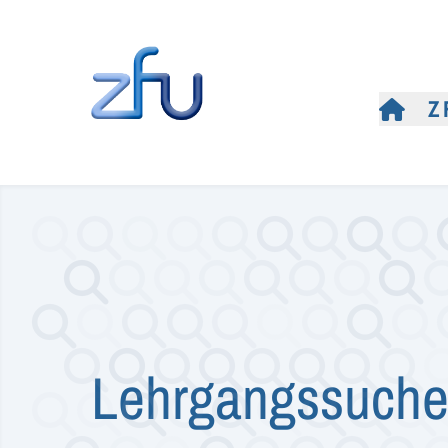
Z
Lehrgangssuch