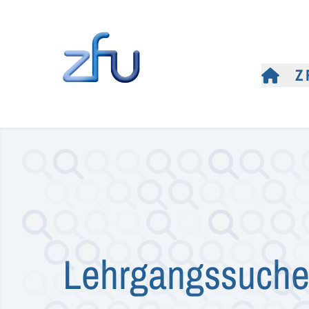
Z
Lehrgangssuch