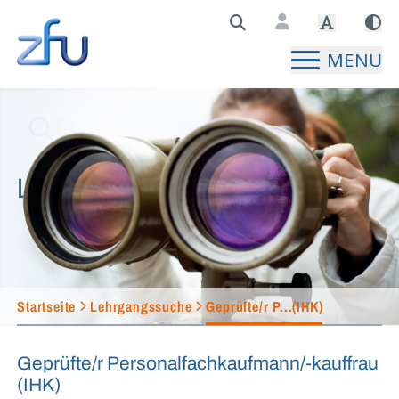
Zentralstelle für Fernunterricht Hauptseite
MENU
Lehrgangssuche
Startseite
Lehrgangssuche
Geprüfte/r P...(IHK)
Geprüfte/r Personalfachkaufmann/-kauffrau
(IHK)