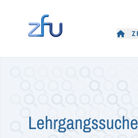
Z
Lehrgangssuch