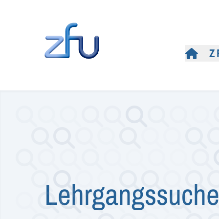
Z
Lehrgangssuch