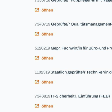
7336718
Geprüfte/r Fußpfleger/in mit Nag
öffnen
7340719
Geprüfte/r Qualitätsmanagement-
öffnen
5120219
Gepr. Fachwirt/in für Büro- und Pr
öffnen
1102319
Staatlich geprüfte/r Techniker/in
öffnen
7346819
IT-Sicherheit I, Einführung (FEB)
öffnen