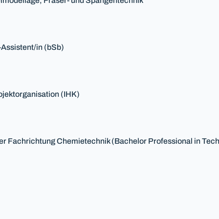
elmodellage, Fräser- und Spangentechnik
Assistent/in (bSb)
ojektorganisation (IHK)
 der Fachrichtung Chemietechnik (Bachelor Professional in Tech